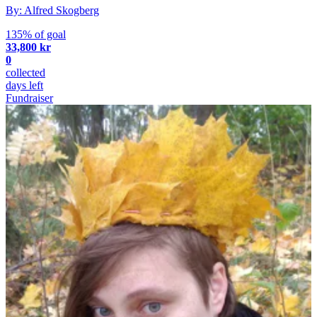
By: Alfred Skogberg
135% of goal
33,800 kr
0
collected
days left
Fundraiser