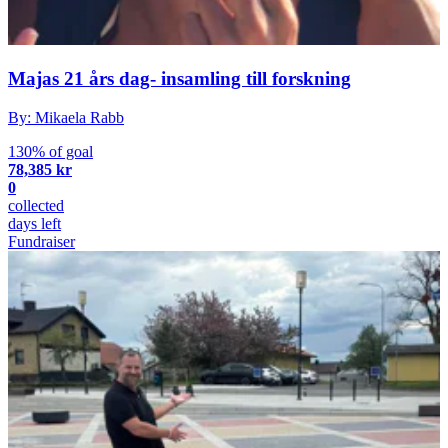
Majas 21 års dag- insamling till forskning
By: Mikaela Rabb
130% of goal
78,385 kr
0
collected
days left
Fundraiser