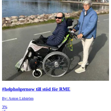
#helpholgernow till stöd för RME
By: Anton Lidström
3%