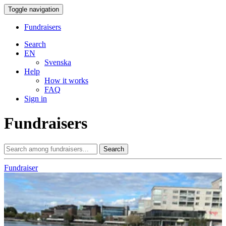
Toggle navigation
Fundraisers
Search
EN
Svenska
Help
How it works
FAQ
Sign in
Fundraisers
Search
Fundraiser