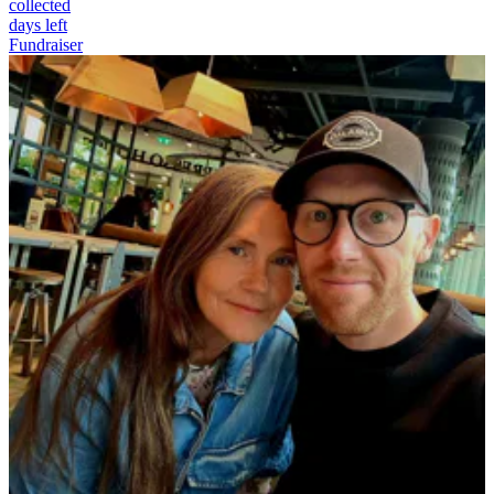
collected
days left
Fundraiser