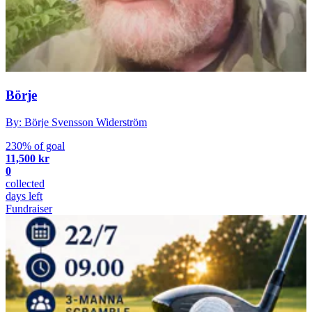
Börje
By: Börje Svensson Widerström
230% of goal
11,500 kr
0
collected
days left
Fundraiser