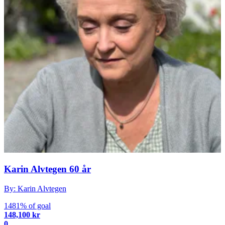
Karin Alvtegen 60 år
By: Karin Alvtegen
1481% of goal
148,100 kr
0