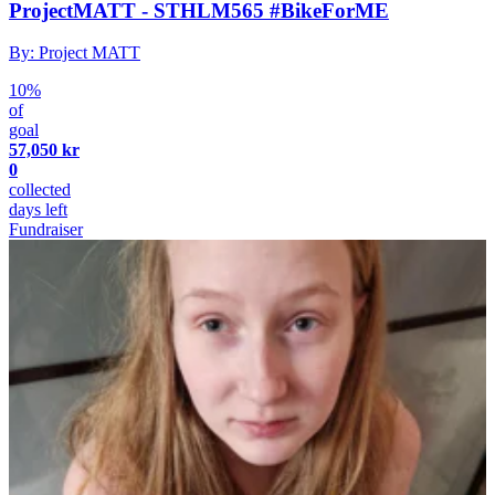
ProjectMATT - STHLM565 #BikeForME
By: Project MATT
10%
of
goal
57,050 kr
0
collected
days left
Fundraiser