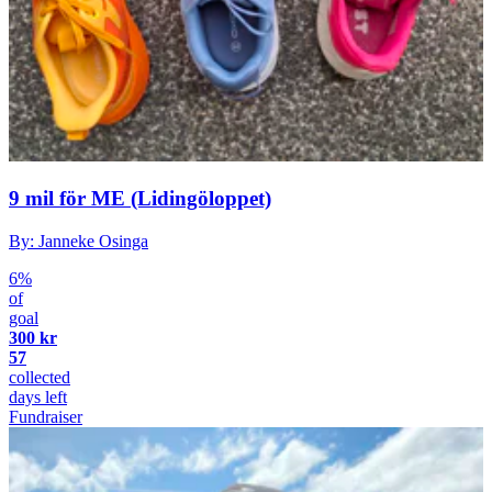
9 mil för ME (Lidingöloppet)
By: Janneke Osinga
6%
of
goal
300 kr
57
collected
days left
Fundraiser