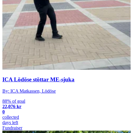
ICA Lödöse stöttar ME-sjuka
By: ICA Matkassen, Lödöse
88% of goal
22,076 kr
0
collected
days left
Fundraiser