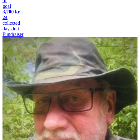
of
goal
3,200 kr
24
collected
days left
Fundraiser