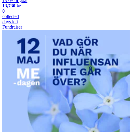
137% of goal
13,730 kr
0
collected
days left
Fundraiser