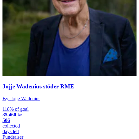
Jojje Wadenius stöder RME
By: Jojje Wadenius
118% of goal
35,460 kr
506
collected
days left
Fundraiser