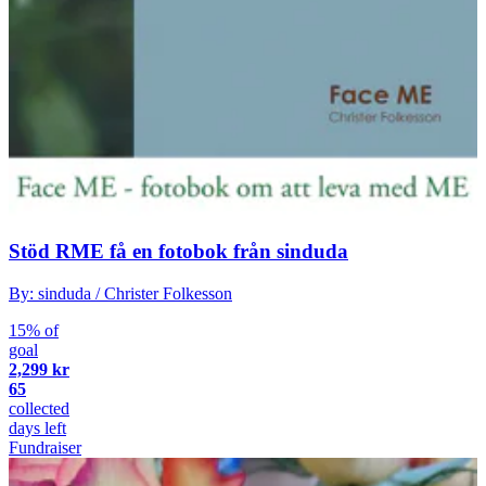
Stöd RME få en fotobok från sinduda
By: sinduda / Christer Folkesson
15% of
goal
2,299 kr
65
collected
days left
Fundraiser