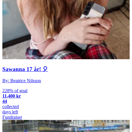
Sawanna 17 år! 🎈
By: Beatrice Nilsson
228% of goal
11,400 kr
44
collected
days left
Fundraiser