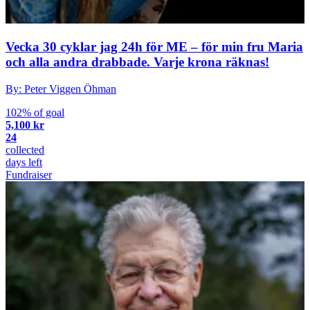
Vecka 30 cyklar jag 24h för ME – för min fru Maria
och alla andra drabbade. Varje krona räknas!
By: Peter Viggen Öhman
102% of goal
5,100 kr
24
collected
days left
Fundraiser