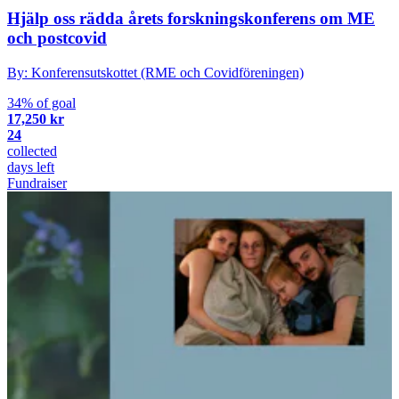
Hjälp oss rädda årets forskningskonferens om ME
och postcovid
By: Konferensutskottet (RME och Covidföreningen)
34% of goal
17,250 kr
24
collected
days left
Fundraiser