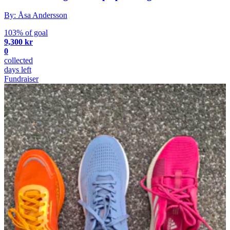
By: Åsa Andersson
103% of goal
9,300 kr
0
collected
days left
Fundraiser