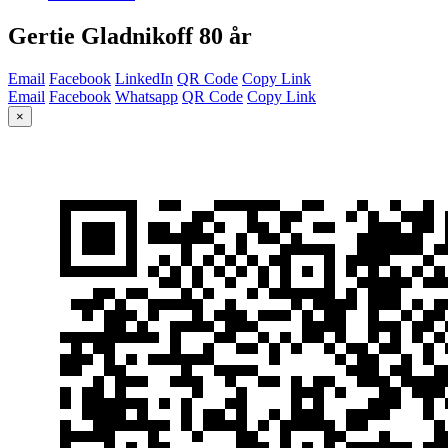
Gertie Gladnikoff 80 år
Email
Facebook
LinkedIn
QR Code
Copy Link
Email
Facebook
Whatsapp
QR Code
Copy Link
×