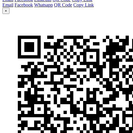
Email
Facebook
Whatsapp
QR Code
Copy Link
×