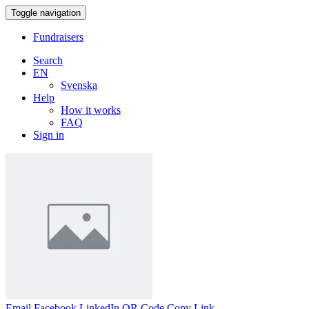
Toggle navigation
Fundraisers
Search
EN
Svenska
Help
How it works
FAQ
Sign in
Email
Facebook
LinkedIn
QR Code
Copy Link