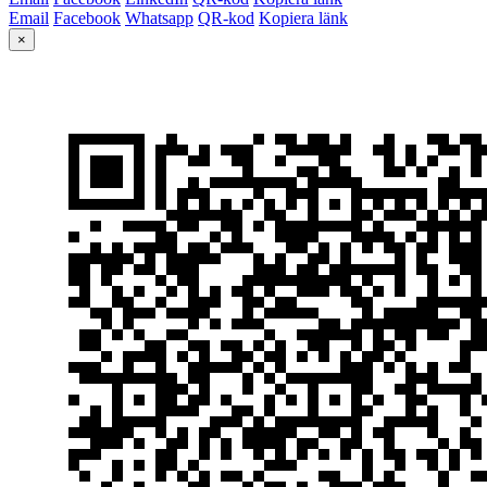
Email
Facebook
Whatsapp
QR-kod
Kopiera länk
×