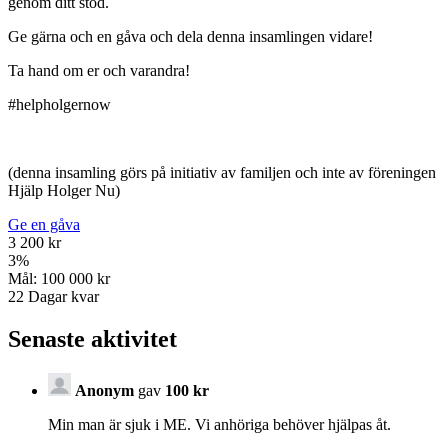
genom ditt stöd.
Ge gärna och en gåva och dela denna insamlingen vidare!
Ta hand om er och varandra!
#helpholgernow
(denna insamling görs på initiativ av familjen och inte av föreningen
Hjälp Holger Nu)
Ge en gåva
3 200 kr
3
%
Mål:
100 000 kr
22
Dagar kvar
Senaste aktivitet
Anonym
gav
100 kr
Min man är sjuk i ME. Vi anhöriga behöver hjälpas åt.