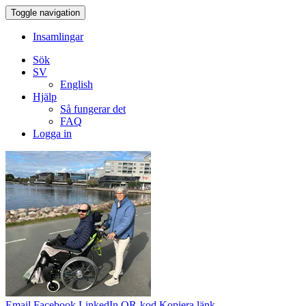
Toggle navigation
Insamlingar
Sök
SV
English
Hjälp
Så fungerar det
FAQ
Logga in
Email
Facebook
LinkedIn
QR-kod
Kopiera länk