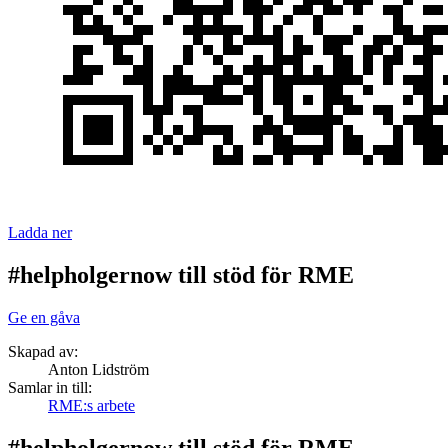
Ladda ner
#helpholgernow till stöd för RME
Ge en gåva
Skapad av:
Anton Lidström
Samlar in till:
RME:s arbete
#helpholgernow till stöd för RME