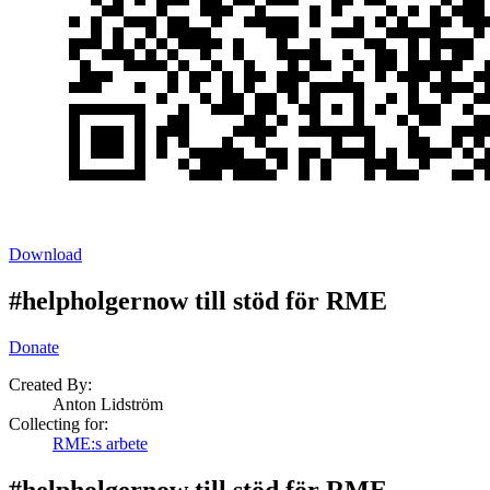
Download
#helpholgernow till stöd för RME
Donate
Created By:
Anton Lidström
Collecting for:
RME:s arbete
#helpholgernow till stöd för RME