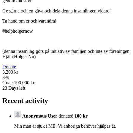
genom ditt stöd.
Ge gärna och en gåva och dela denna insamlingen vidare!
Ta hand om er och varandra!
#helpholgernow
(denna insamling görs på initiativ av familjen och inte av föreningen
Hjälp Holger Nu)
Donate
3,200 kr
3
%
Goal:
100,000 kr
23
Days left
Recent activity
Anonymous User
donated
100 kr
Min man är sjuk i ME. Vi anhöriga behöver hjälpas åt.