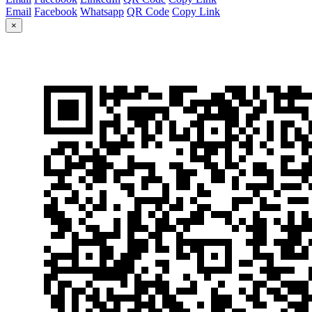
Email
Facebook
Whatsapp
QR Code
Copy Link
×