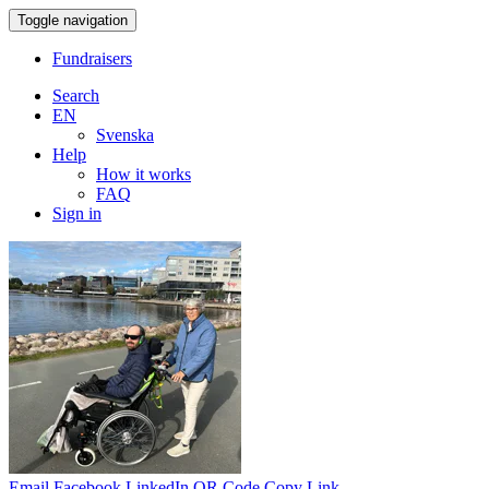
Toggle navigation
Fundraisers
Search
EN
Svenska
Help
How it works
FAQ
Sign in
Email
Facebook
LinkedIn
QR Code
Copy Link