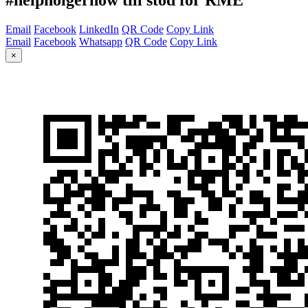
Email
Facebook
LinkedIn
QR Code
Copy Link
Email
Facebook
Whatsapp
QR Code
Copy Link
×