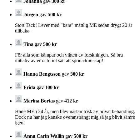
Johanna
gav
300 kr
Jörgen
gav
500 kr
Stort Tack! Lever med "bara" måttlig ME sedan drygt 20 år
tillbaka.
Tina
gav
500 kr
För alla som kämpar och vikten av forskningen. Så bra
initiativ av er och fint sätt att sprida kunskap!
Hanna Bengtsson
gav
300 kr
Frida
gav
100 kr
Marina Bortas
gav
412 kr
Hade ME i 24 år, men blev nästan frisk av privat behandling.
Dock nu har jag kanske överansträngt mig så jag blivit sämre
igen.
Anna Carin Wallin
gav
500 kr