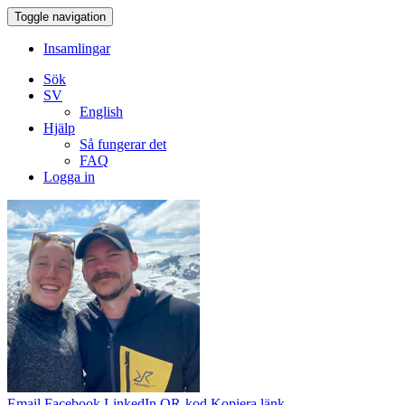
Toggle navigation
Insamlingar
Sök
SV
English
Hjälp
Så fungerar det
FAQ
Logga in
Email
Facebook
LinkedIn
QR-kod
Kopiera länk