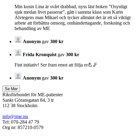
Min kusin Lina är svårt drabbad, nyss läst boken ”Osynligt
sjuk medan livet passerar”, gått i samma klass som Karin
Alvtegens man Mikael och tycker allmänt det är ett så viktigt
arbete att förbättra omsorg, omhändertagande, forskning och
behandling av ME
Anonym
gav
300 kr
Frida Kronquist
gav
300 kr
Fint initiativ! Ser fram emot att följa er💪🦵
Anonym
gav
300 kr
Riksförbundet för ME-patienter
Sankt Göransgatan 84, 3 tr
112 38 Stockholm
info@rme.nu
Tel: 070-284 47 79
Org nr: 857210-0579