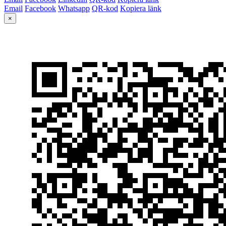
Email
Facebook
Whatsapp
QR-kod
Kopiera länk
×