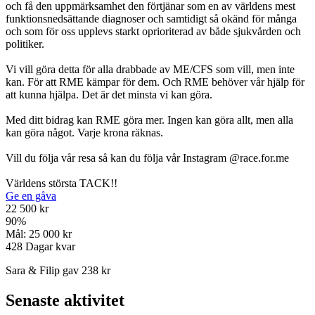
och få den uppmärksamhet den förtjänar som en av världens mest
funktionsnedsättande diagnoser och samtidigt så okänd för många
och som för oss upplevs starkt oprioriterad av både sjukvården och
politiker.
Vi vill göra detta för alla drabbade av ME/CFS som vill, men inte
kan. För att RME kämpar för dem. Och RME behöver vår hjälp för
att kunna hjälpa. Det är det minsta vi kan göra.
Med ditt bidrag kan RME göra mer. Ingen kan göra allt, men alla
kan göra något. Varje krona räknas.
Vill du följa vår resa så kan du följa vår Instagram @race.for.me
Världens största TACK!!
Ge en gåva
22 500 kr
90
%
Mål:
25 000 kr
428
Dagar kvar
Sara & Filip gav 238 kr
Senaste aktivitet